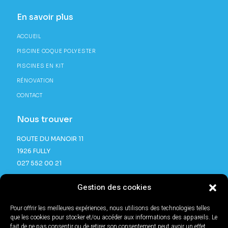
En savoir plus
ACCUEIL
PISCINE COQUE POLYESTER
PISCINES EN KIT
RÉNOVATION
CONTACT
Nous trouver
ROUTE DU MANOIR 11
1926 FULLY
027 552 00 21
Gestion des cookies
Pour offrir les meilleures expériences, nous utilisons des technologies telles
que les cookies pour stocker et/ou accéder aux informations des appareils. Le
fait de ne pas consentir ou de retirer son consentement peut avoir un effet