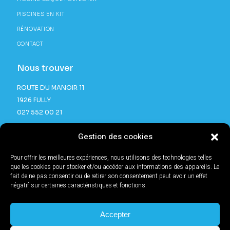
PISCINES EN KIT
RÉNOVATION
CONTACT
Nous trouver
ROUTE DU MANOIR 11
1926 FULLY
027 552 00 21
Gestion des cookies
Pour offrir les meilleures expériences, nous utilisons des technologies telles
que les cookies pour stocker et/ou accéder aux informations des appareils. Le
fait de ne pas consentir ou de retirer son consentement peut avoir un effet
négatif sur certaines caractéristiques et fonctions.
®2025 TOUS DROITS RÉSERVÉS | SITE RÉALISÉ PAR
L'AGENCE BB®
SWITZERLAND
MENTIONS LÉGALES & POLITIQUE DE CONFIDENTIALITÉ.
Accepter