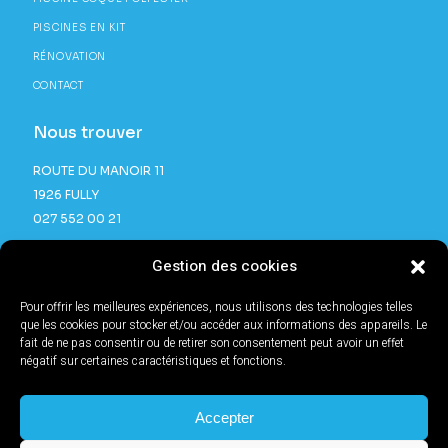
PISCINES EN KIT
RÉNOVATION
CONTACT
Nous trouver
ROUTE DU MANOIR 11
1926 FULLY
027 552 00 21
Gestion des cookies
Pour offrir les meilleures expériences, nous utilisons des technologies telles
que les cookies pour stocker et/ou accéder aux informations des appareils. Le
fait de ne pas consentir ou de retirer son consentement peut avoir un effet
négatif sur certaines caractéristiques et fonctions.
®2025 TOUS DROITS RÉSERVÉS | SITE RÉALISÉ PAR
L'AGENCE BB®
SWITZERLAND
MENTIONS LÉGALES & POLITIQUE DE CONFIDENTIALITÉ.
Accepter