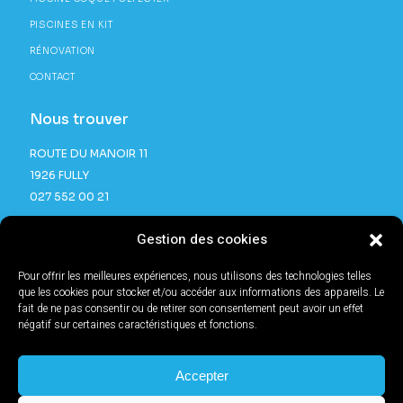
PISCINES EN KIT
RÉNOVATION
CONTACT
Nous trouver
ROUTE DU MANOIR 11
1926 FULLY
027 552 00 21
Gestion des cookies
Pour offrir les meilleures expériences, nous utilisons des technologies telles
que les cookies pour stocker et/ou accéder aux informations des appareils. Le
fait de ne pas consentir ou de retirer son consentement peut avoir un effet
négatif sur certaines caractéristiques et fonctions.
®2025 TOUS DROITS RÉSERVÉS | SITE RÉALISÉ PAR
L'AGENCE BB®
SWITZERLAND
MENTIONS LÉGALES & POLITIQUE DE CONFIDENTIALITÉ.
Accepter